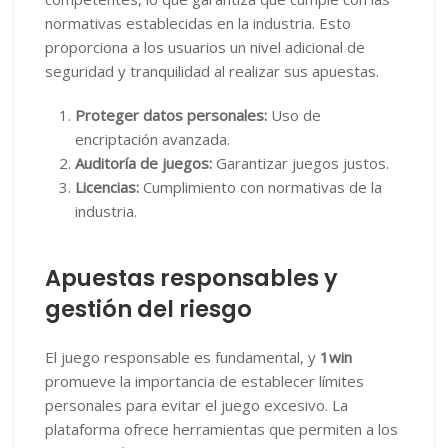
normativas establecidas en la industria. Esto
proporciona a los usuarios un nivel adicional de
seguridad y tranquilidad al realizar sus apuestas.
Proteger datos personales:
Uso de
encriptación avanzada.
Auditoría de juegos:
Garantizar juegos justos.
Licencias:
Cumplimiento con normativas de la
industria.
Apuestas responsables y
gestión del riesgo
El juego responsable es fundamental, y
1win
promueve la importancia de establecer límites
personales para evitar el juego excesivo. La
plataforma ofrece herramientas que permiten a los