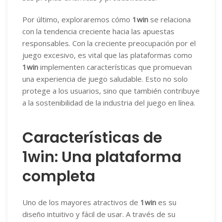
Por último, exploraremos cómo
1win
se relaciona
con la tendencia creciente hacia las apuestas
responsables. Con la creciente preocupación por el
juego excesivo, es vital que las plataformas como
1win
implementen características que promuevan
una experiencia de juego saludable. Esto no solo
protege a los usuarios, sino que también contribuye
a la sostenibilidad de la industria del juego en línea.
Características de
1win: Una plataforma
completa
Uno de los mayores atractivos de
1win
es su
diseño intuitivo y fácil de usar. A través de su