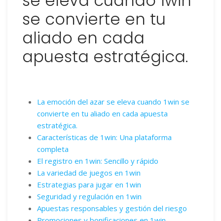
se eleva cuando 1win
se convierte en tu
aliado en cada
apuesta estratégica.
La emoción del azar se eleva cuando 1win se
convierte en tu aliado en cada apuesta
estratégica.
Características de 1win: Una plataforma
completa
El registro en 1win: Sencillo y rápido
La variedad de juegos en 1win
Estrategias para jugar en 1win
Seguridad y regulación en 1win
Apuestas responsables y gestión del riesgo
Promociones y bonificaciones en 1win