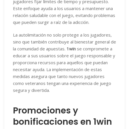
jugadores fijar límites de tiempo y presupuesto.
Este enfoque ayuda a los usuarios a mantener una
relación saludable con el juego, evitando problemas
que pueden surgir a raíz de la adicción.
La autolimitación no solo protege a los jugadores,
sino que también contribuye al bienestar general de
la comunidad de apuestas.
1win
se compromete a
educar a sus usuarios sobre el juego responsable y
proporciona recursos para aquellos que puedan
necesitar ayuda. La implementación de estas
medidas asegura que tanto nuevos jugadores
como veteranos tengan una experiencia de juego
segura y divertida.
Promociones y
bonificaciones en 1win